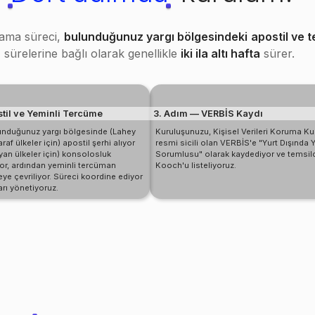
tama süreci,
bulunduğunuz yargı bölgesindeki
apostil ve 
sürelerine bağlı olarak genellikle
iki ila altı hafta
sürer.
til ve Yeminli Tercüme
3. Adım — VERBİS Kaydı
lunduğunuz yargı bölgesinde (Lahey
Kuruluşunuzu, Kişisel Verileri Koruma K
af ülkeler için) apostil şerhi alıyor
resmi sicili olan VERBİS'e "Yurt Dışında Y
yan ülkeler için) konsolosluk
Sorumlusu" olarak kaydediyor ve temsilc
or, ardından yeminli tercüman
Kooch'u listeliyoruz.
eye çevriliyor. Süreci koordine ediyor
arı yönetiyoruz.