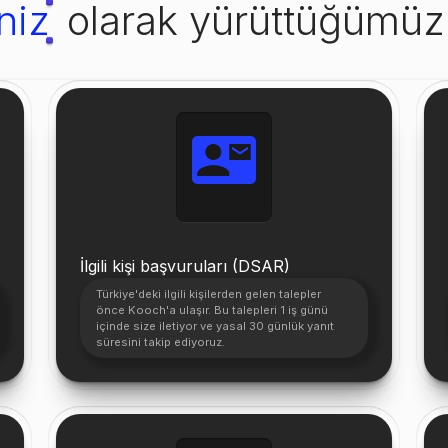
niz
olarak yürüttüğümüz 
İlgili kişi başvuruları (DSAR)
Türkiye'deki ilgili kişilerden gelen talepler
önce Kooch'a ulaşır. Bu talepleri 1 iş günü
içinde size iletiyor ve yasal 30 günlük yanıt
süresini takip ediyoruz.