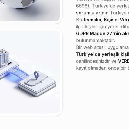
6698), Türkiye'de yerleşik
sorumlularının
Türkiye'd
Bu
temsilci
,
Kişisel Ve
ilgili kişiler için yerel irt
GDPR Madde 27'nin ak
bulunmamaktadır.
Bir web sitesi, uygulama
Türkiye'de yerleşik kişil
dahilindesinizdir ve
VERB
kayıt olmadan önce bir t