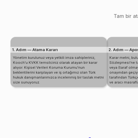
Tam bir a
1. Adım — Atama Kararı
2. Adım — Apos
Yönetim kurulunuz veya yetkili imza sahipleriniz,
Karar metni, bu
Kooch'u KVKK temsilciniz olarak atayan bir karar
Sözleşmesi'ne tar
alıyor. Kişisel Verileri Koruma Kurumu'nun
veya (taraf olma
beklentilerini karşılayan ve iş ortağımız olan Türk
onayından geçiy
hukuk danışmanlarımızca incelenmiş bir taslak metni
tarafından Türkç
size sunuyoruz.
ve aracı masrafl