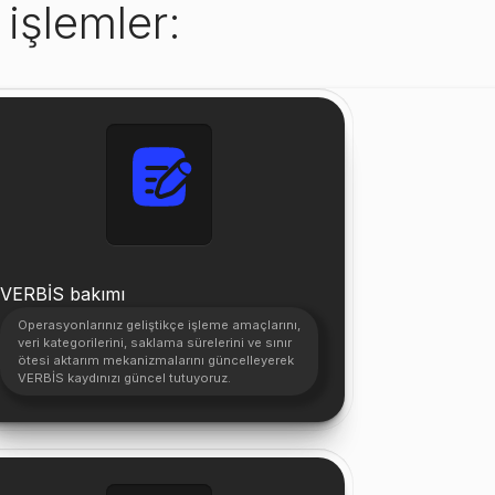
işlemler:
VERBİS bakımı
Operasyonlarınız geliştikçe işleme amaçlarını,
veri kategorilerini, saklama sürelerini ve sınır
ötesi aktarım mekanizmalarını güncelleyerek
VERBİS kaydınızı güncel tutuyoruz.