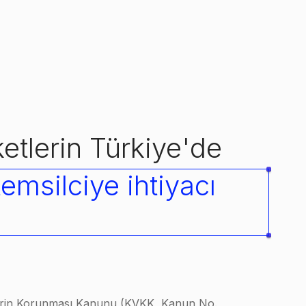
ketlerin Türkiye'de
emsilciye ihtiyacı
ilerin Korunması Kanunu (KVKK, Kanun No.