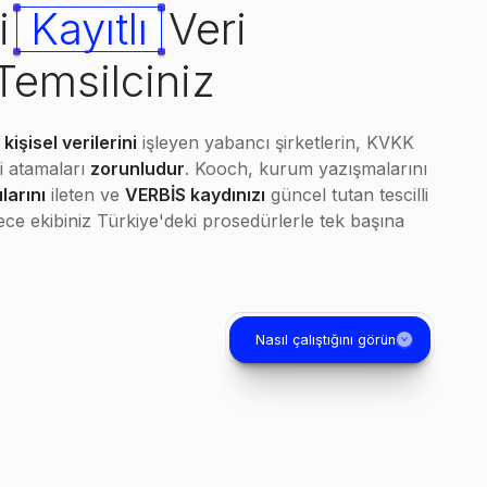
i
Kayıtlı
Veri
Temsilciniz
kişisel verilerini
işleyen yabancı şirketlerin, KVKK
i atamaları
zorunludur
. Kooch, kurum yazışmalarını
ularını
ileten ve
VERBİS kaydınızı
güncel tutan tescilli
ylece ekibiniz Türkiye'deki prosedürlerle tek başına
Nasıl çalıştığını görün