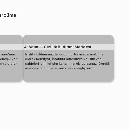
tercüme
4. Adım — Gizlilik Bildirimi Maddesi
urumu'nun
Gizlilik bildiriminizde Kooch'u Türkiye temsilciniz
erleşik Veri
olarak belirtiyor; İstanbul adresimizi ve Türk veri
iniz olarak
sahipleri için iletişim kanalımızı ekliyorsunuz. Gerekli
madde metnini size tam olarak sağlıyoruz.