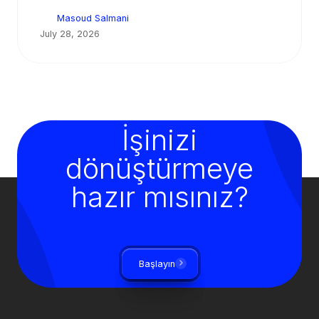
Masoud Salmani
July 28, 2026
İşinizi
dönüştürmeye
hazır mısınız?
Başlayın