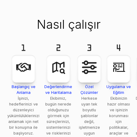
Nasıl çalışır
Başlangıç ve
Değerlendirme
Özel
Uygulama ve
Anlama
ve Haritalama
Çözümler
Eğitim
İşinizi,
Ekibimiz,
Herkese
Ekibinizin
hedeflerinizi ve
bugün nerede
uyan tek
hazır olması
düzenleyici
olduğunuzu
boyutlu
ve işinizin
yükümlülüklerinizi
görmek için
şablonlar
korunması
anlamak için net
süreçlerinizi,
değil,
için
bir konuşma ile
sistemlerinizi
işletmenize
politikalar,
başlıyoruz.
ve risklerinizi
uygun
araçlar ve